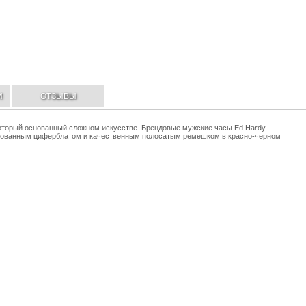
И
ОТЗЫВЫ
который основанный сложном искусстве. Брендовые мужские часы Ed Hardy
рованным циферблатом и качественным полосатым ремешком в красно-черном