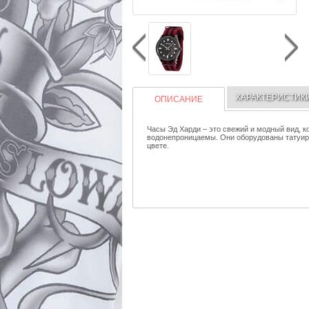
ХАРАКТЕРИСТИК
ОПИСАНИЕ
Часы Эд Харди – это свежий и модный вид, 
водонепроницаемы. Они оборудованы татуи
цвете.